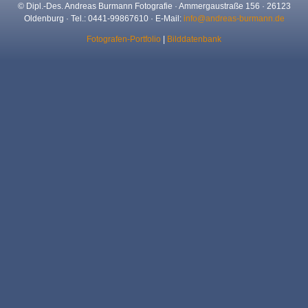
© Dipl.-Des. Andreas Burmann Fotografie · Ammergaustraße 156 · 26123
Oldenburg · Tel.: 0441-99867610 · E-Mail:
info@andreas-burmann.de
Fotografen-Portfolio
|
Bilddatenbank